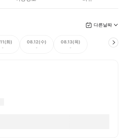
다른날짜
.11(화)
08.12(수)
08.13(목)
-
-
-