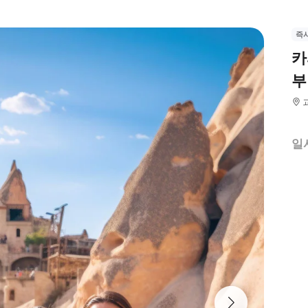
즉
카
부
일