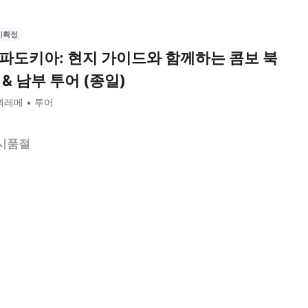
시확정
파도키아: 현지 가이드와 함께하는 콤보 북
 & 남부 투어 (종일)
괴레메
투어
시품절