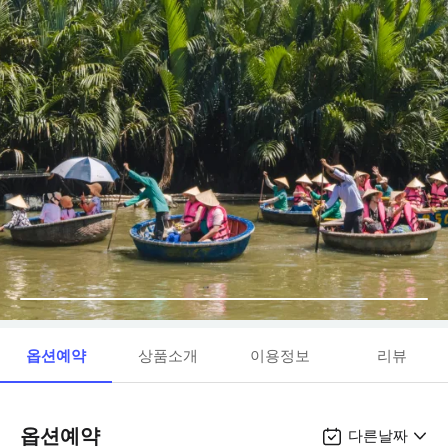
옵션예약
상품소개
이용정보
리뷰
옵션예약
다른날짜