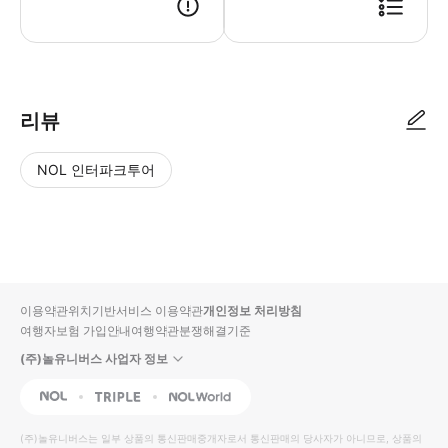
리뷰
NOL 인터파크투어
NOL
별
사
에서
점
진/
작성
높
동
된
은
영
리뷰
순
상
이용약관
위치기반서비스 이용약관
개인정보 처리방침
입니
여행자보험 가입안내
여행약관
분쟁해결기준
다.
(주)놀유니버스 사업자 정보
별
사
NOL
Triple
Interpark Global
점
진/
높
동
(주)놀유니버스
는 일부 상품의 통신판매중개자로서 통신판매의 당사자가 아니므로, 상품의