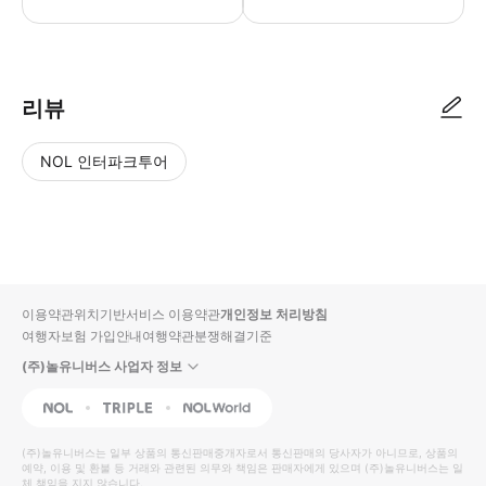
● 예약접수 후 확정이 되면 이용가능합니다. ● 바우처에 안내된 사용 방법
리뷰
NOL 인터파크투어
NOL
별
사
에서
점
진/
작성
높
동
된
은
영
리뷰
순
상
이용약관
위치기반서비스 이용약관
개인정보 처리방침
입니
여행자보험 가입안내
여행약관
분쟁해결기준
다.
(주)놀유니버스 사업자 정보
별
사
NOL
Triple
Interpark Global
점
진/
높
동
(주)놀유니버스
는 일부 상품의 통신판매중개자로서 통신판매의 당사자가 아니므로, 상품의
예약, 이용 및 환불 등 거래와 관련된 의무와 책임은 판매자에게 있으며
은
영
(주)놀유니버스
는 일
체 책임을 지지 않습니다.