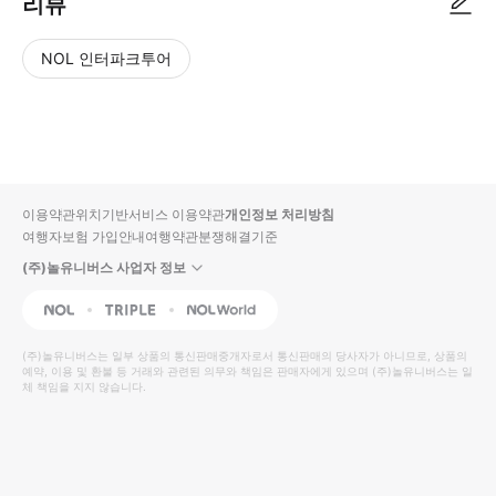
리뷰
NOL 인터파크투어
NOL
별
사
에서
점
진/
작성
높
동
된
은
영
리뷰
순
상
이용약관
위치기반서비스 이용약관
개인정보 처리방침
입니
여행자보험 가입안내
여행약관
분쟁해결기준
다.
(주)놀유니버스 사업자 정보
별
사
NOL
Triple
Interpark Global
점
진/
높
동
(주)놀유니버스
는 일부 상품의 통신판매중개자로서 통신판매의 당사자가 아니므로, 상품의
예약, 이용 및 환불 등 거래와 관련된 의무와 책임은 판매자에게 있으며
은
영
(주)놀유니버스
는 일
체 책임을 지지 않습니다.
순
상