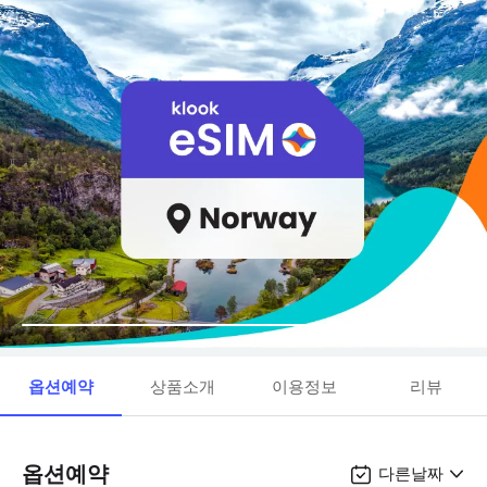
옵션예약
상품소개
이용정보
리뷰
옵션예약
다른날짜