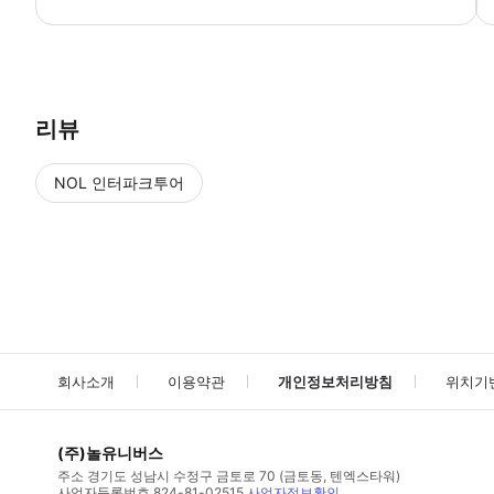
● 예약접수 후 확정이 되면 이용가능합니다. ● 바우처에 안내된 사용 
리뷰
NOL 인터파크투어
NOL
에서 작성된 리뷰 입니다.
별점 높은순
별점 높은순
회사소개
이용약관
개인정보처리방침
위치기
(주)놀유니버스
주소
경기도 성남시 수정구 금토로 70 (금토동, 텐엑스타워)
사업자등록번호
824-81-02515
사업자정보확인