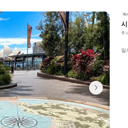
즉
시
일