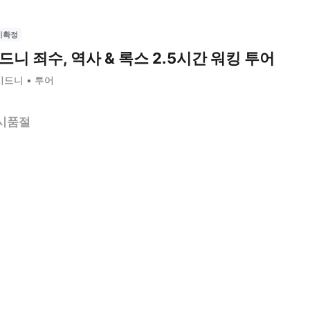
시확정
드니 죄수, 역사 & 록스 2.5시간 워킹 투어
시드니
투어
시품절