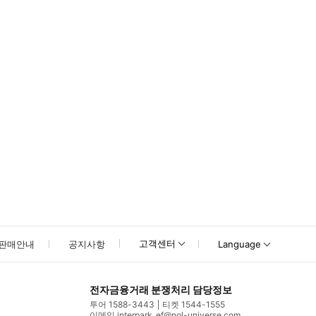
못하신 경우 고객센터로 문의해 주시기 바랍니다.
고객센터
판매안내
공지사항
Language
전자금융거래 분쟁처리 담당정보
투어 1588-3443
티켓 1544-1555
이메일 interpark_ef@nol-universe.com