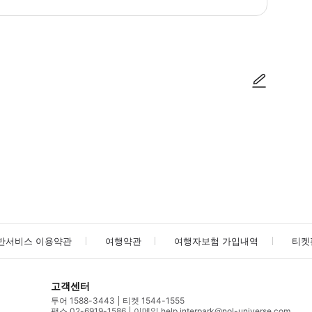
방법을 확인한 후 이용해 주시기 바랍니다. ● 48시간 이내에 바우처를 받지 
사진/동영상
사진/동영상
반서비스 이용약관
여행약관
여행자보험 가입내역
티켓
고객센터
투어 1588-3443
티켓 1544-1555
팩스 02-6919-1586
이메일 help.interpark@nol-universe.com