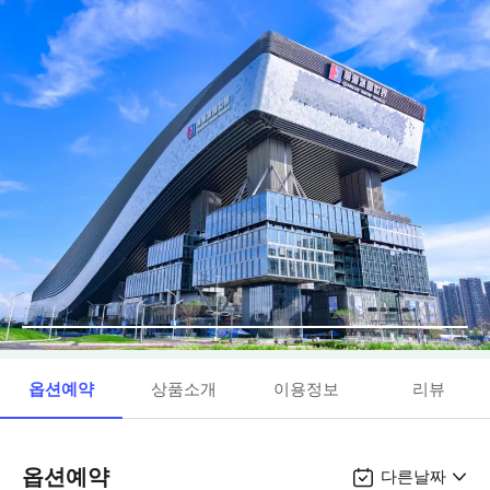
옵션예약
상품소개
이용정보
리뷰
옵션예약
다른날짜