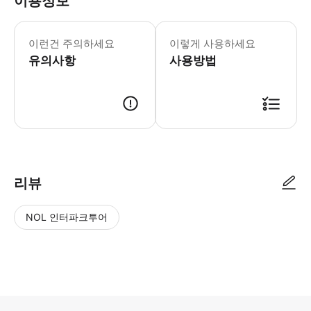
이용정보
2026년 8월 29일~30일 고급 도로
운영 시간: 10:00-22:00 입장 시간
이런건 주의하세요
이렇게 사용하세요
* 첸하이 빙설 세계 공식 고객 서비스 전
유의사항
- 티켓 사용 * 공원 입장 및 놀이 절
사용방법
- [교통 공략] * 1. 지하철 이용:
리뷰
NOL 인터파크투어
NOL
별
사
에서
점
진/
작성
높
동
된
은
영
리뷰