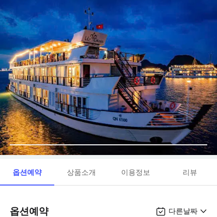
옵션예약
상품소개
이용정보
리뷰
옵션예약
다른날짜