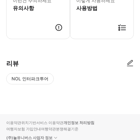
이런건 주의하세요
이렇게 사용하세요
유의사항
사용방법
리뷰
NOL 인터파크투어
NOL
별
사
에서
점
진/
작성
높
동
된
은
영
리뷰
순
상
이용약관
위치기반서비스 이용약관
개인정보 처리방침
입니
여행자보험 가입안내
여행약관
분쟁해결기준
다.
(주)놀유니버스 사업자 정보