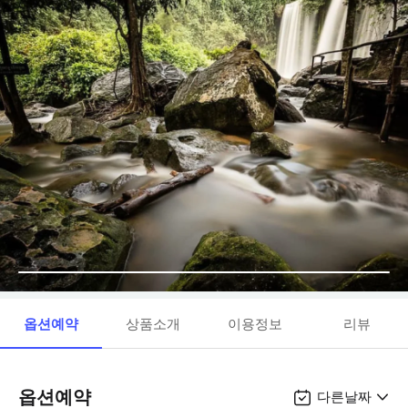
옵션예약
상품소개
이용정보
리뷰
옵션예약
다른날짜