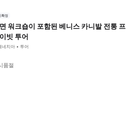
시확정
면 워크숍이 포함된 베니스 카니발 전통 프
이빗 투어
베네치아
투어
시품절