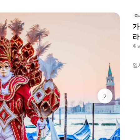
즉
가
라
일