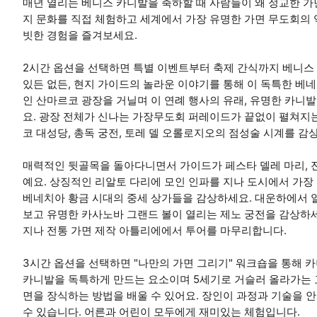
매년 열리는 베니스 카니발을 축하할 때 사람들이 왜 정교한 가
지 문화를 직접 체험하고 세계에서 가장 유명한 가면 무도회의
빗한 경험을 즐겨보세요.
2시간 옵션을 선택하면 특별 이벤트부터 축제 간식까지 베니스 
있든 없든, 현지 가이드의 놀라운 이야기를 통해 이 독특한 베
인 산마르코 광장을 거닐며 이 연례 행사의 유래, 유명한 카니발
요. 광장 전체가 신나는 가장무도회 퍼레이드가 끝없이 펼쳐지
코 대성당, 총독 궁전, 토레 델 오롤로지오의 점성술 시계를 감
매력적인 뒷골목을 돌아다니면서 가이드가 페스타 델레 마리, 전
예요. 상징적인 리알토 다리에 모인 인파를 지나 도시에서 가장 
베네치아 황금 시대의 중세 상가들을 감상하세요. 대운하에서 
보고 유명한 카사노바 그랜드 볼이 열리는 제노 궁전을 감상하
지나 전통 가면 제작 아틀리에에서 투어를 마무리합니다.
3시간 옵션을 선택하면 "나만의 가면 그리기" 워크숍을 통해 카
카니발을 독특하게 만드는 요소이며 5세기로 거슬러 올라가는 고
면을 장식하는 방법을 배울 수 있어요. 장인이 과정과 기술을 
수 있습니다. 어른과 어린이 모두에게 재미있는 체험입니다.