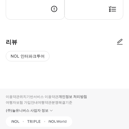
● 예약접수 후 확정이 되면 이용가능합니다. ● 바우처에 안내된 사용 방법
리뷰
NOL 인터파크투어
NOL
별
사
에서
점
진/
작성
높
동
된
은
영
리뷰
순
상
이용약관
위치기반서비스 이용약관
개인정보 처리방침
입니
여행자보험 가입안내
여행약관
분쟁해결기준
다.
(주)놀유니버스 사업자 정보
별
사
NOL
Triple
Interpark Global
점
진/