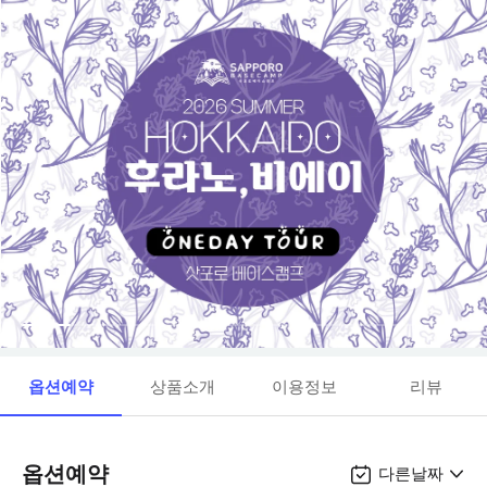
옵션예약
상품소개
이용정보
리뷰
옵션예약
다른날짜