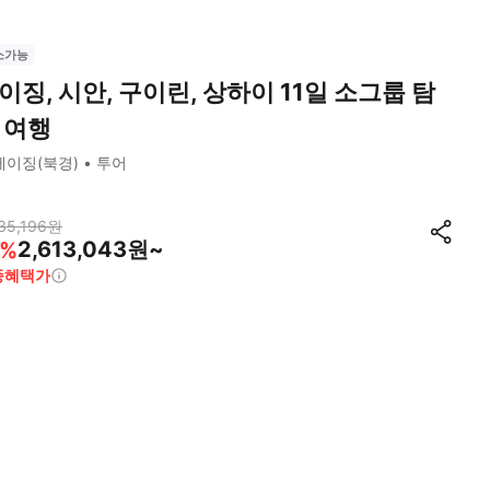
소가능
이징, 시안, 구이린, 상하이 11일 소그룹 탐
 여행
베이징(북경)
투어
35,196
원
2,613,043원~
%
종혜택가