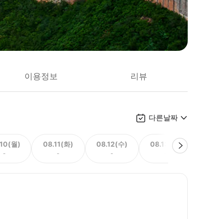
이용정보
리뷰
다른날짜
.10(월)
08.11(화)
08.12(수)
08.13(목)
08.
-
-
-
-