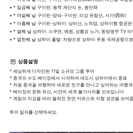
* 일곱째 날 구이린: 용척 계단식 논, 평안채
* 여덟째 날 구이린-양숴-구이린: 리강 유람선, 서가(西街)
* 아홉째 날 구이린-상하이: 상비산, 노적암, 상하이행 항공편
* 열째 날 상하이: 스쿠먼, 예원, 성황묘 노가, 동방명주 TV 
* 열한째 날 상하이 출발: 차량으로 상하이 푸동 국제공항으로
상품설명
* 세심하게 디자인된 11일 소규모 그룹 투어
* 중국의 수도 베이징에서 시작하여 대도시 상하이에서 종료
* 처음 중국을 여행하며 새로운 친구를 만나고 싶어하는 여행
* 베이징의 문화 유산, 시안의 세계 불가사의를 선보입니다
* 계림의 리강을 따라 펼쳐진 천연 카르스트 지형 경관을 보여
투어 일자를 선택하세요.