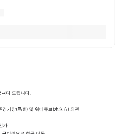
모셔다 드립니다.
 주경기장(鸟巢) 및 워터큐브(水立方) 외관
회민가
장, 구이린으로 항공 이동