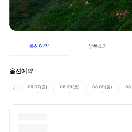
옵션예약
상품소개
옵션예약
08.07(금)
08.08(토)
08.09(일)
08
-
-
-