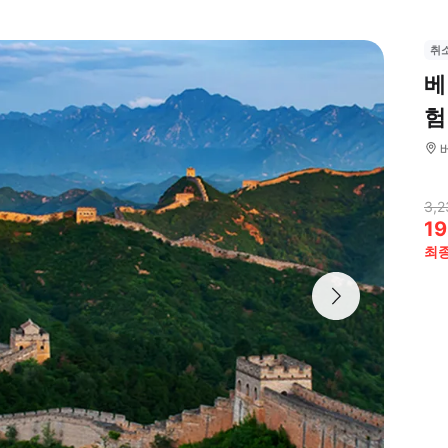
취
베
험
3,2
19
최