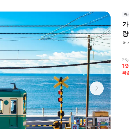
즉
가
량
23,
19
최