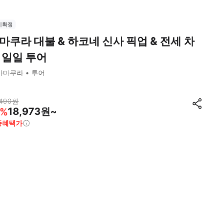
시확정
마쿠라 대불 & 하코네 신사 픽업 & 전세 차
 일일 투어
가마쿠라
투어
490
원
18,973원~
%
종혜택가