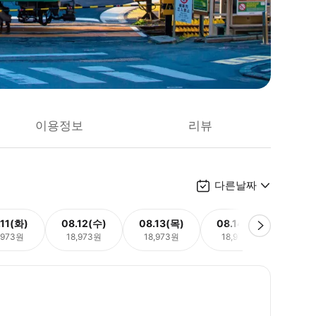
이용정보
리뷰
다른날짜
.11(화)
08.12(수)
08.13(목)
08.14(금)
08.
,973원
18,973원
18,973원
18,973원
18,