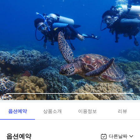
옵션예약
상품소개
이용정보
리뷰
옵션예약
다른날짜