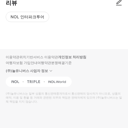
리뷰
NOL 인터파크투어
NOL
별
사
에서
점
진/
작성
높
동
된
은
영
리뷰
순
상
이용약관
위치기반서비스 이용약관
개인정보 처리방침
입니
여행자보험 가입안내
여행약관
분쟁해결기준
다.
(주)놀유니버스 사업자 정보
별
사
NOL
Triple
Interpark Global
점
진/
높
동
(주)놀유니버스
는 일부 상품의 통신판매중개자로서 통신판매의 당사자가 아니므로, 상품의
예약, 이용 및 환불 등 거래와 관련된 의무와 책임은 판매자에게 있으며
은
영
(주)놀유니버스
는 일
체 책임을 지지 않습니다.
순
상