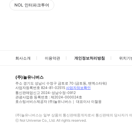
NOL 인터파크투어
NOL
에서 작성된 리뷰 입니다.
별점 높은순
별점 높은순
회사소개
이용약관
개인정보처리방침
위치기
(주)놀유니버스
주소
경기도 성남시 수정구 금토로 70 (금토동, 텐엑스타워)
사업자등록번호
824-81-02515
사업자정보확인
통신판매업신고
2024-성남수정-0912
관광사업증 등록번호 : 제2024-000024호
호스팅서비스제공자 (주)놀유니버스｜ 대표이사 이철웅
(주)놀유니버스
는 일부 상품의 통신판매중개자로서 통신판매의 당사자가 아니
ⓒ
Nol Universe Co
., Ltd. All rights reserved.