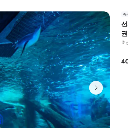
즉
선
권
4