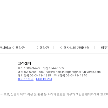
사진/동영상
사진/동영상
반서비스 이용약관
여행약관
여행자보험 가입내역
티켓
고객센터
투어 1588-3443
티켓 1544-1555
팩스 02-6919-1586
이메일 help.interpark@nol-universe.com
해외항공 02-3479-4399
국내항공 02-3479-4340
투어 1:1문의
티켓 1:1문의
므로, 상품의 예약, 이용 및 환불 등 거래와 관련된 의무와 책임은 판매자에게 있으