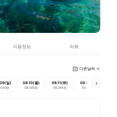
이용정보
리뷰
다른날짜
.09(일)
08.10(월)
08.11(화)
08.12(수)
08.
,085원
68,085원
68,085원
68,085원
68,