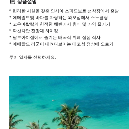
상품설명
* 편리한 시설을 갖춘 인시아 스피드보트 선착장에서 출발
* 에메랄드빛 바다를 자랑하는 와오섬에서 스노클링
* 코우아탈랍의 한적한 해변에서 휴식 및 카약 즐기기
* 파찬차랏 전망대 하이킹
* 팔루아이섬에서 즐기는 태국식 뷔페 점심 식사
* 에메랄드 라군이 내려다보이는 매코섬 정상에 오르기
투어 일자를 선택하세요.