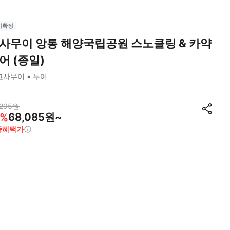
시확정
사무이 앙통 해양국립공원 스노클링 & 카약
어 (종일)
코사무이
투어
295
원
68,085원~
%
종혜택가