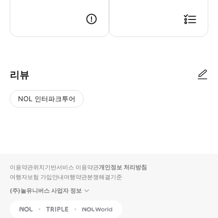
리뷰
NOL 인터파크투어
NOL
별
사
에서
점
진/
작성
높
동
된
은
영
리뷰
순
상
이용약관
위치기반서비스 이용약관
개인정보 처리방침
입니
여행자보험 가입안내
여행약관
분쟁해결기준
다.
(주)놀유니버스 사업자 정보
별
사
NOL
Triple
Interpark Global
점
진/