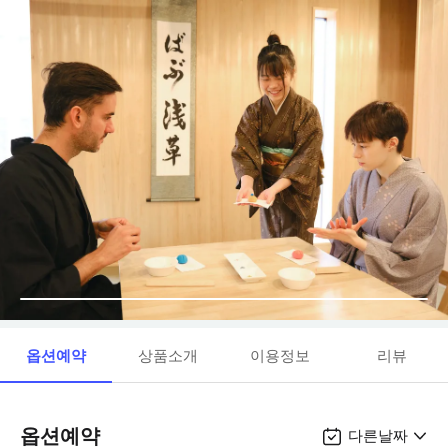
옵션예약
상품소개
이용정보
리뷰
옵션예약
다른날짜