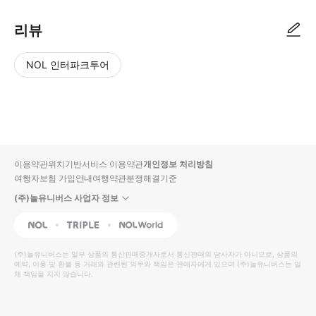
리뷰
NOL 인터파크투어
NOL
별
사
에서
점
진/
작성
높
동
된
은
영
리뷰
순
상
이용약관
위치기반서비스 이용약관
개인정보 처리방침
입니
여행자보험 가입안내
여행약관
분쟁해결기준
다.
(주)놀유니버스 사업자 정보
별
사
NOL
Triple
Interpark Global
점
진/
높
동
(주)놀유니버스
는 일부 상품의 통신판매중개자로서 통신판매의 당사자가 아니므로, 상품의
예약, 이용 및 환불 등 거래와 관련된 의무와 책임은 판매자에게 있으며
은
영
(주)놀유니버스
는 일
체 책임을 지지 않습니다.
순
상