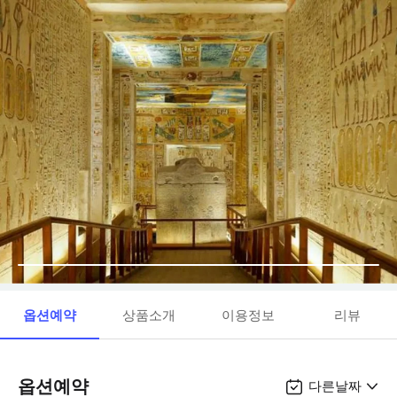
옵션예약
상품소개
이용정보
리뷰
옵션예약
다른날짜