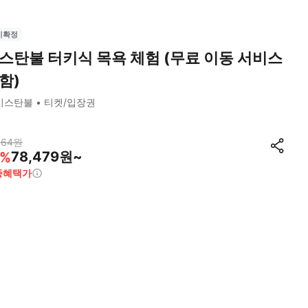
시확정
스탄불 터키식 목욕 체험 (무료 이동 서비스
함)
이스탄불
티켓/입장권
164
원
78,479원~
%
종혜택가