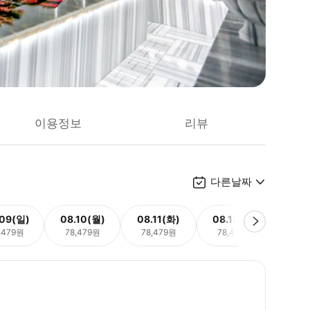
이용정보
리뷰
다른날짜
.09(일)
08.10(월)
08.11(화)
08.12(수)
08.
,479원
78,479원
78,479원
78,479원
78,