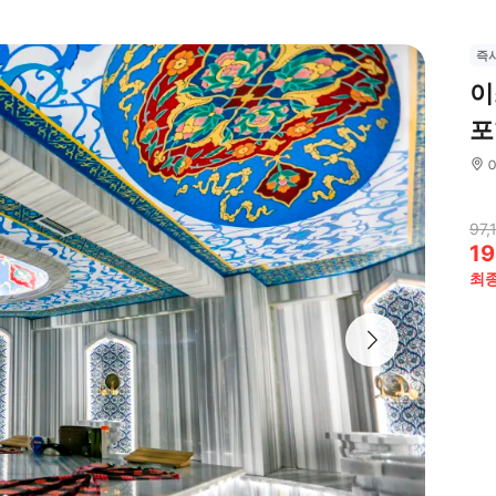
즉
이
포
97,
19
최