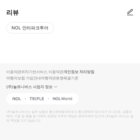
리뷰
NOL 인터파크투어
NOL
별
사
에서
점
진/
작성
높
동
된
은
영
리뷰
순
상
이용약관
위치기반서비스 이용약관
개인정보 처리방침
입니
여행자보험 가입안내
여행약관
분쟁해결기준
다.
(주)놀유니버스 사업자 정보
별
사
NOL
Triple
Interpark Global
점
진/
높
동
(주)놀유니버스
는 일부 상품의 통신판매중개자로서 통신판매의 당사자가 아니므로, 상품의
예약, 이용 및 환불 등 거래와 관련된 의무와 책임은 판매자에게 있으며
은
영
(주)놀유니버스
는 일
체 책임을 지지 않습니다.
순
상