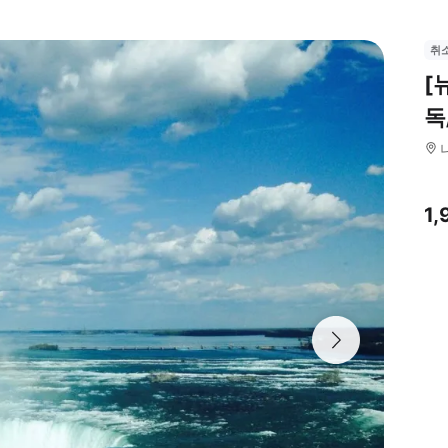
취
[
독
1,