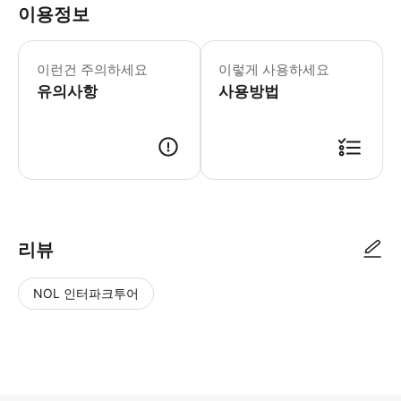
이용정보
쿠킹 스튜디오는 각각 신주쿠, 치요다, 
이런건 주의하세요
이렇게 사용하세요
유의사항
사용방법
● 예약접수 후 확정이 되면 이용가능합니다. ● 바우처에 안내된 사용 방법
리뷰
NOL 인터파크투어
NOL
별
사
에서
점
진/
작성
높
동
된
은
영