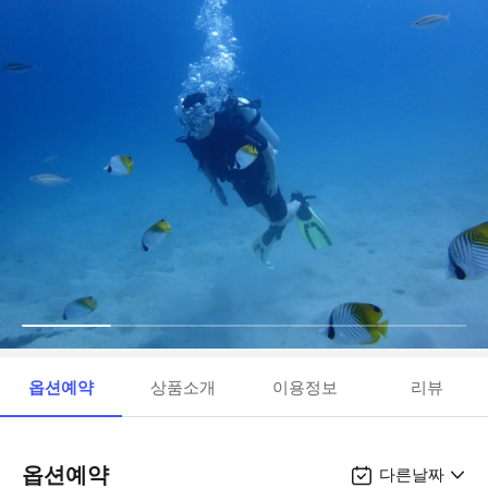
옵션예약
상품소개
이용정보
리뷰
옵션예약
다른날짜