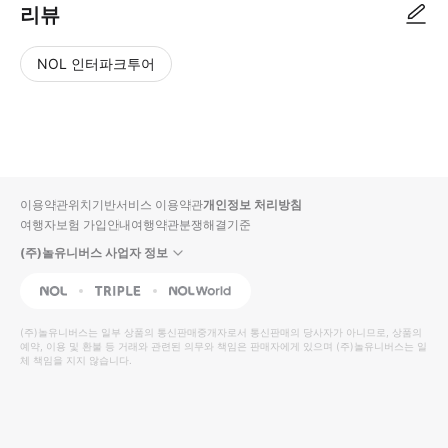
리뷰
NOL 인터파크투어
NOL
별
사
에서
점
진/
작성
높
동
된
은
영
리뷰
순
상
이용약관
위치기반서비스 이용약관
개인정보 처리방침
입니
여행자보험 가입안내
여행약관
분쟁해결기준
다.
(주)놀유니버스 사업자 정보
별
사
NOL
Triple
Interpark Global
점
진/
높
동
(주)놀유니버스
는 일부 상품의 통신판매중개자로서 통신판매의 당사자가 아니므로, 상품의
예약, 이용 및 환불 등 거래와 관련된 의무와 책임은 판매자에게 있으며
은
영
(주)놀유니버스
는 일
체 책임을 지지 않습니다.
순
상