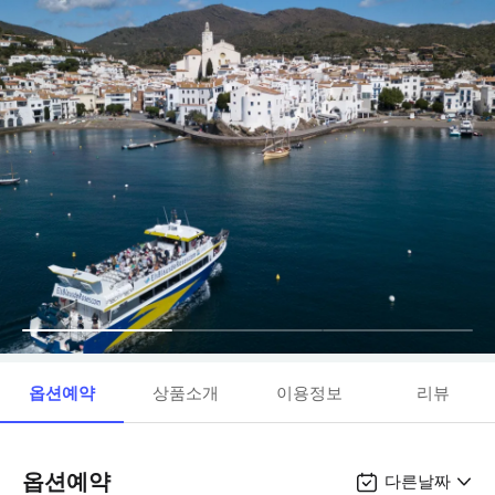
옵션예약
상품소개
이용정보
리뷰
옵션예약
다른날짜