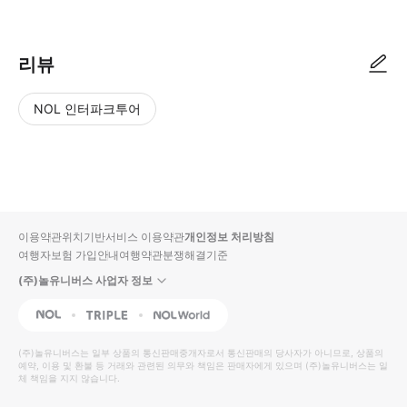
리뷰
NOL 인터파크투어
NOL
별
사
에서
점
진/
작성
높
동
된
은
영
리뷰
순
상
이용약관
위치기반서비스 이용약관
개인정보 처리방침
입니
여행자보험 가입안내
여행약관
분쟁해결기준
다.
(주)놀유니버스 사업자 정보
별
사
NOL
Triple
Interpark Global
점
진/
높
동
(주)놀유니버스
는 일부 상품의 통신판매중개자로서 통신판매의 당사자가 아니므로, 상품의
예약, 이용 및 환불 등 거래와 관련된 의무와 책임은 판매자에게 있으며
은
영
(주)놀유니버스
는 일
체 책임을 지지 않습니다.
순
상