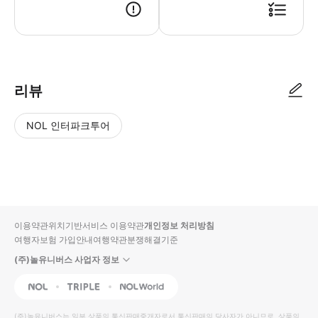
리뷰
NOL 인터파크투어
NOL
별
사
에서
점
진/
작성
높
동
된
은
영
리뷰
순
상
이용약관
위치기반서비스 이용약관
개인정보 처리방침
입니
여행자보험 가입안내
여행약관
분쟁해결기준
다.
(주)놀유니버스 사업자 정보
별
사
NOL
Triple
Interpark Global
점
진/
높
동
(주)놀유니버스
는 일부 상품의 통신판매중개자로서 통신판매의 당사자가 아니므로, 상품의