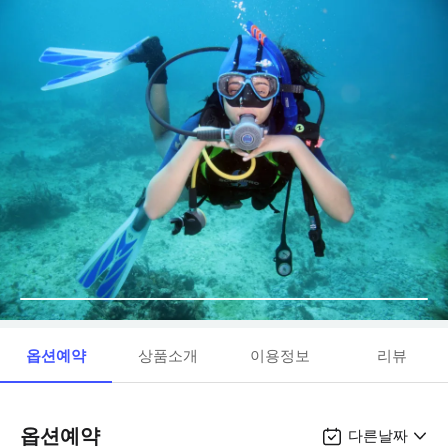
옵션예약
상품소개
이용정보
리뷰
옵션예약
다른날짜