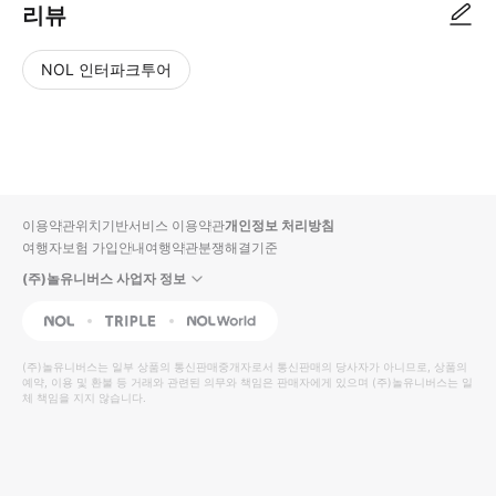
리뷰
NOL 인터파크투어
NOL
별
사
에서
점
진/
작성
높
동
된
은
영
리뷰
순
상
이용약관
위치기반서비스 이용약관
개인정보 처리방침
입니
여행자보험 가입안내
여행약관
분쟁해결기준
다.
(주)놀유니버스 사업자 정보
별
사
NOL
Triple
Interpark Global
점
진/
높
동
(주)놀유니버스
는 일부 상품의 통신판매중개자로서 통신판매의 당사자가 아니므로, 상품의
예약, 이용 및 환불 등 거래와 관련된 의무와 책임은 판매자에게 있으며
은
영
(주)놀유니버스
는 일
체 책임을 지지 않습니다.
순
상