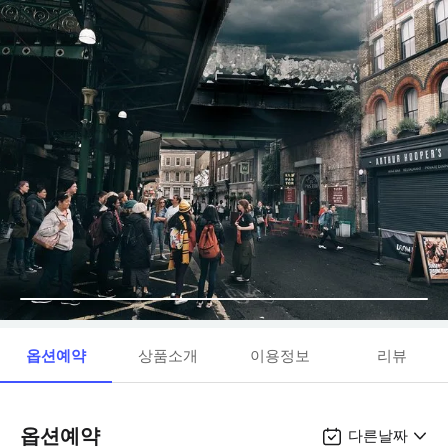
옵션예약
상품소개
이용정보
리뷰
옵션예약
다른날짜