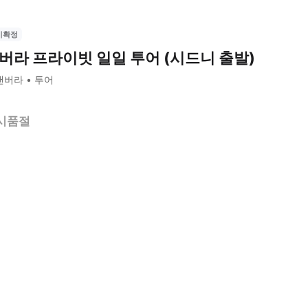
시확정
버라 프라이빗 일일 투어 (시드니 출발)
캔버라
투어
시품절