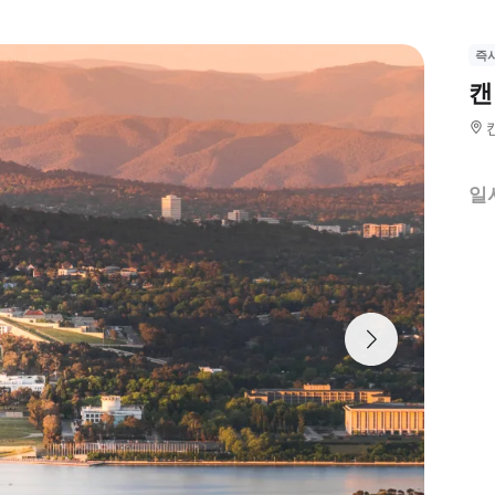
즉
캔
일