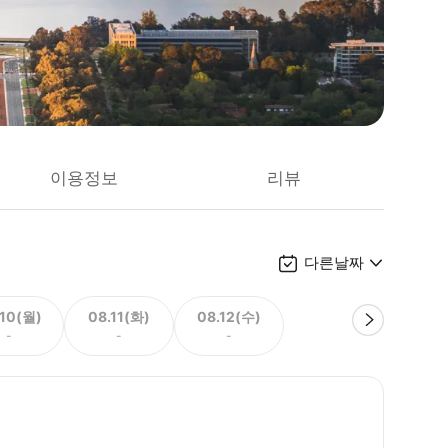
이용정보
리뷰
다른날짜
.10(월)
08.11(화)
08.12(수)
-
-
-