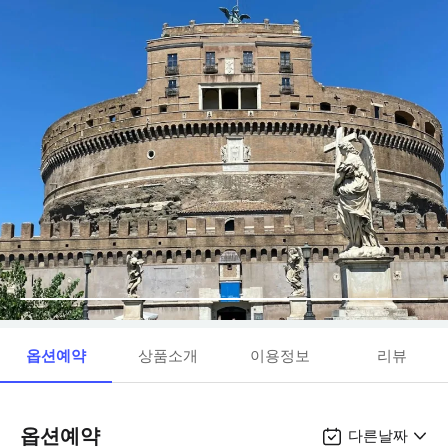
옵션예약
상품소개
이용정보
리뷰
옵션예약
다른날짜