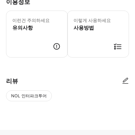
이용정보
산탄젤로 성 관람 종료 30분 전에는 전시
* 산탄젤로성의 7개 층을 탐험하며 고
이런건 주의하세요
이렇게 사용하세요
유의사항
사용방법
리뷰
NOL 인터파크투어
NOL
별
사
에서
점
진/
작성
높
동
된
은
영
리뷰