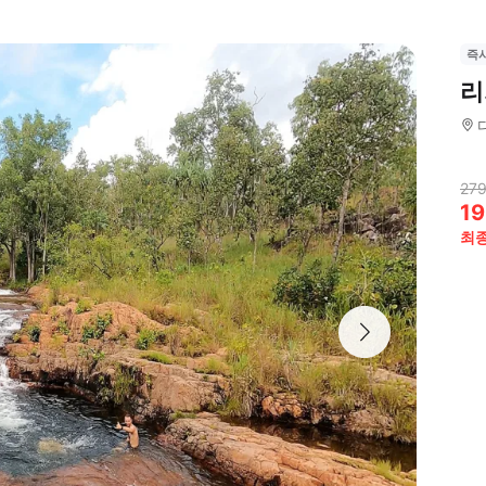
즉
리
279
19
최