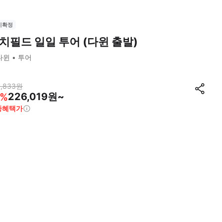
시확정
치필드 일일 투어 (다윈 출발)
다윈
투어
,833
원
226,019원~
%
종혜택가