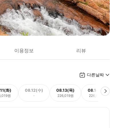
이용정보
리뷰
다른날짜
.11(화)
08.12(수)
08.13(목)
08.14(금)
08.
6,019원
-
226,019원
226,019원
226