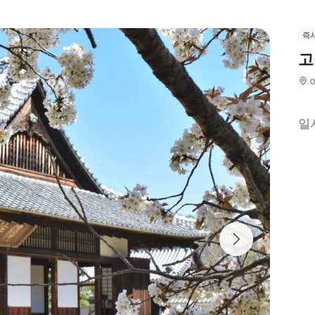
즉
고
일