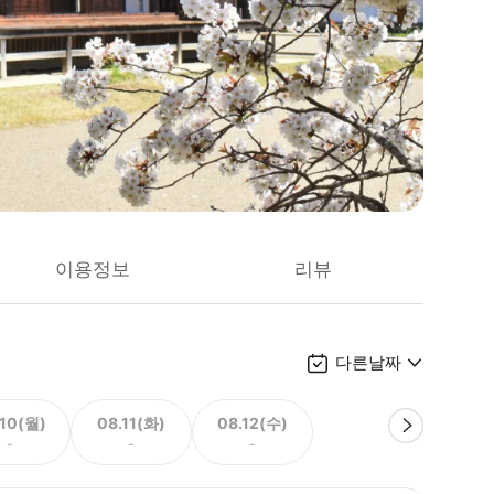
이용정보
리뷰
다른날짜
.10(월)
08.11(화)
08.12(수)
-
-
-