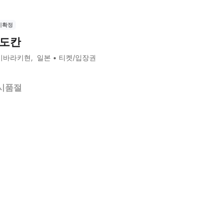
시확정
도칸
이바라키현
일본
티켓/입장권
시품절