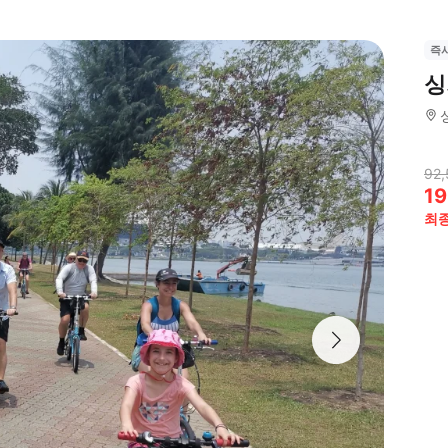
즉
싱
92,
19
최