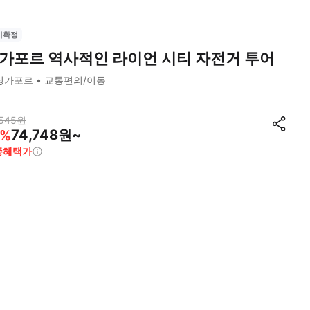
시확정
가포르 역사적인 라이언 시티 자전거 투어
싱가포르
교통편의/이동
545
원
74,748원~
%
종혜택가