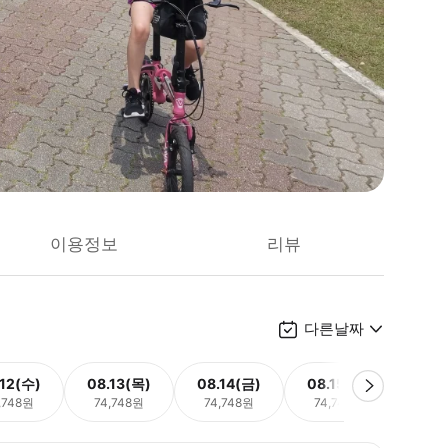
이용정보
리뷰
다른날짜
.12(수)
08.13(목)
08.14(금)
08.15(토)
08.
,748원
74,748원
74,748원
74,748원
74,