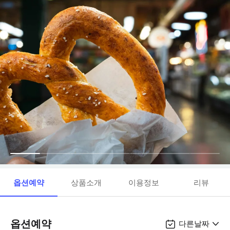
옵션예약
상품소개
이용정보
리뷰
옵션예약
다른날짜