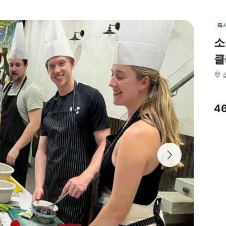
즉
소
클
4