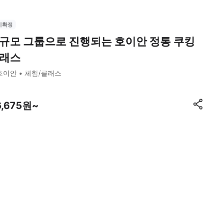
시확정
규모 그룹으로 진행되는 호이안 정통 쿠킹
래스
호이안
체험/클래스
6,675원~