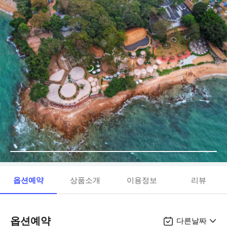
옵션예약
상품소개
이용정보
리뷰
옵션예약
다른날짜