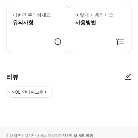
본 액티비티에는 강화된 건강 & 위생
이런건 주의하세요
이렇게 사용하세요
유의사항
사용방법
리뷰
NOL 인터파크투어
NOL
별
사
에서
점
진/
작성
높
동
된
은
영
리뷰
순
상
이용약관
위치기반서비스 이용약관
개인정보 처리방침
입니