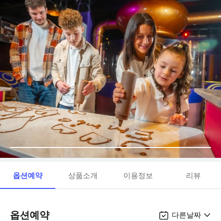
옵션예약
상품소개
이용정보
리뷰
옵션예약
다른날짜