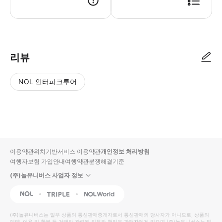
리뷰
NOL 인터파크투어
NOL
별
사
에서
점
진/
작성
높
동
된
은
영
리뷰
순
상
이용약관
위치기반서비스 이용약관
개인정보 처리방침
입니
여행자보험 가입안내
여행약관
분쟁해결기준
다.
(주)놀유니버스 사업자 정보
별
사
NOL
Triple
Interpark Global
점
진/
높
동
(주)놀유니버스
는 일부 상품의 통신판매중개자로서 통신판매의 당사자가 아니므로, 상품의
예약, 이용 및 환불 등 거래와 관련된 의무와 책임은 판매자에게 있으며
(주)놀유니버스
는 일