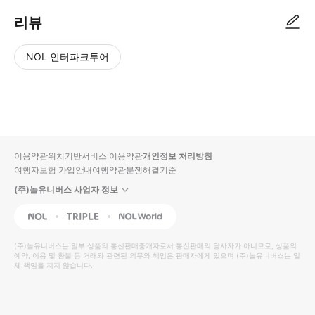
리뷰
NOL 인터파크투어
NOL
별
사
에서
점
진/
작성
높
동
된
은
영
리뷰
순
상
이용약관
위치기반서비스 이용약관
개인정보 처리방침
입니
여행자보험 가입안내
여행약관
분쟁해결기준
다.
(주)놀유니버스 사업자 정보
별
사
NOL
Triple
Interpark Global
점
진/
높
동
(주)놀유니버스
는 일부 상품의 통신판매중개자로서 통신판매의 당사자가 아니므로, 상품의
예약, 이용 및 환불 등 거래와 관련된 의무와 책임은 판매자에게 있으며
은
영
(주)놀유니버스
는 일
체 책임을 지지 않습니다.
순
상