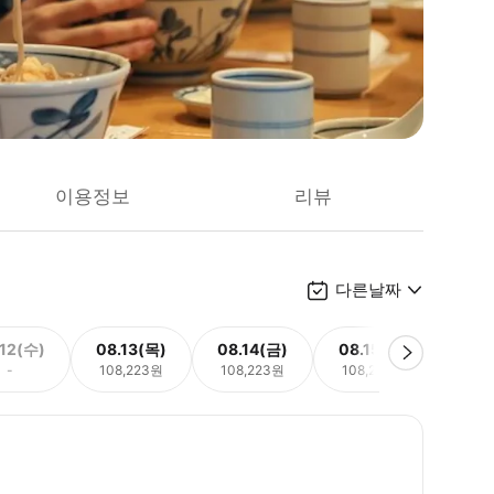
이용정보
리뷰
다른날짜
.12(수)
08.13(목)
08.14(금)
08.15(토)
08.
-
108,223원
108,223원
108,223원
108