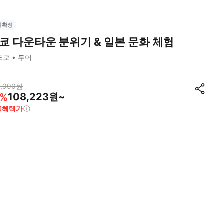
시확정
쿄 다운타운 분위기 & 일본 문화 체험
도쿄
투어
,990
원
108,223원~
%
종혜택가