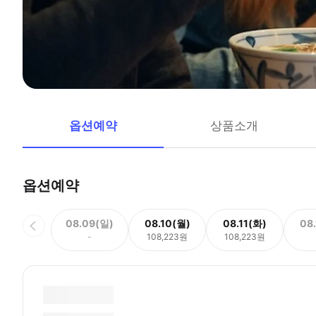
옵션예약
상품소개
옵션예약
08.09(일)
08.10(월)
08.11(화)
08
-
108,223원
108,223원