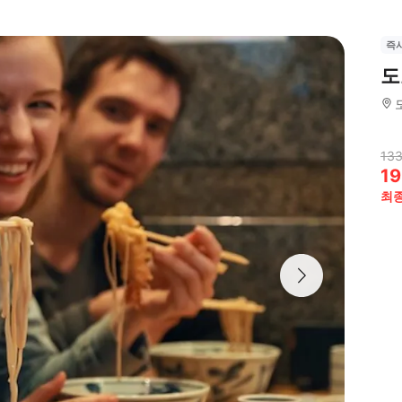
즉
도
133
19
최