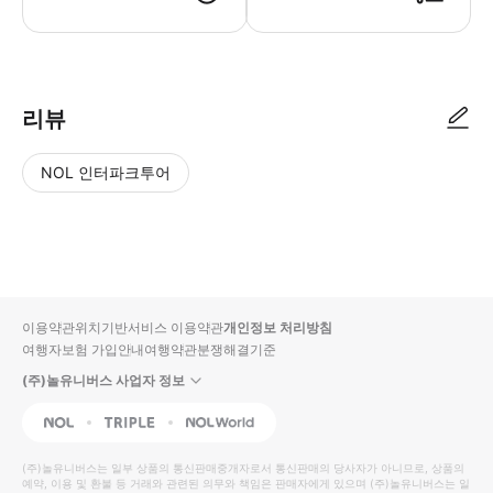
리뷰
NOL 인터파크투어
NOL
별
사
에서
점
진/
작성
높
동
된
은
영
리뷰
순
상
이용약관
위치기반서비스 이용약관
개인정보 처리방침
입니
여행자보험 가입안내
여행약관
분쟁해결기준
다.
(주)놀유니버스 사업자 정보
별
사
NOL
Triple
Interpark Global
점
진/
높
동
(주)놀유니버스
는 일부 상품의 통신판매중개자로서 통신판매의 당사자가 아니므로, 상품의
예약, 이용 및 환불 등 거래와 관련된 의무와 책임은 판매자에게 있으며
은
영
(주)놀유니버스
는 일