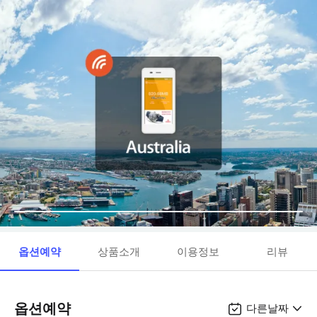
옵션예약
상품소개
이용정보
리뷰
옵션예약
다른날짜