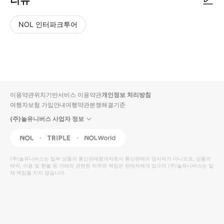
리뷰
NOL 인터파크투어
NOL
별
사
에서
점
진/
작성
높
동
된
은
영
리뷰
순
상
이용약관
위치기반서비스 이용약관
개인정보 처리방침
입니
여행자보험 가입안내
여행약관
분쟁해결기준
다.
(주)놀유니버스 사업자 정보
별
사
NOL
Triple
Interpark Global
점
진/
높
동
(주)놀유니버스
는 일부 상품의 통신판매중개자로서 통신판매의 당사자가 아니므로, 상품의
예약, 이용 및 환불 등 거래와 관련된 의무와 책임은 판매자에게 있으며
은
영
(주)놀유니버스
는 일
체 책임을 지지 않습니다.
순
상