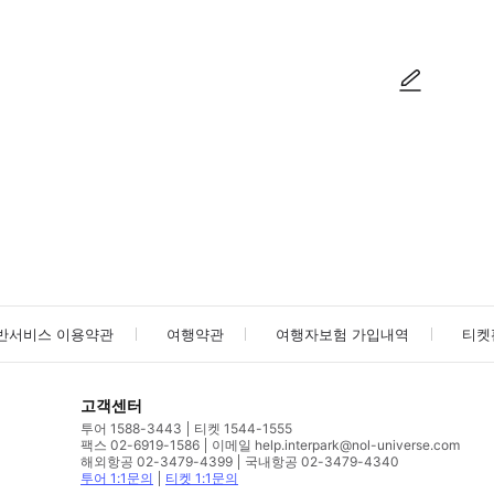
사진/동영상
사진/동영상
반서비스 이용약관
여행약관
여행자보험 가입내역
티켓
고객센터
투어 1588-3443
티켓 1544-1555
팩스 02-6919-1586
이메일 help.interpark@nol-universe.com
해외항공 02-3479-4399
국내항공 02-3479-4340
투어 1:1문의
티켓 1:1문의