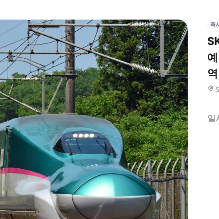
즉
S
예
역
일