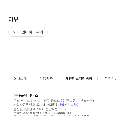
리뷰
NOL 인터파크투어
NOL
에서 작성된 리뷰 입니다.
별점 높은순
별점 높은순
회사소개
이용약관
개인정보처리방침
위치기
(주)놀유니버스
주소
경기도 성남시 수정구 금토로 70 (금토동, 텐엑스타워)
사업자등록번호
824-81-02515
사업자정보확인
통신판매업신고
2024-성남수정-0912
관광사업증 등록번호 : 제2024-000024호