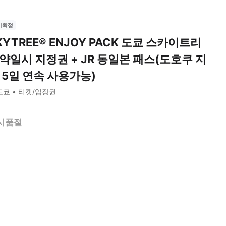
시확정
KYTREE® ENJOY PACK 도쿄 스카이트리
약일시 지정권 + JR 동일본 패스(도호쿠 지
 5일 연속 사용가능)
도쿄
티켓/입장권
시품절