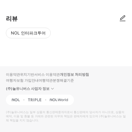
리뷰
NOL 인터파크투어
NOL
별
사
에서
점
진/
작성
높
동
된
은
영
리뷰
순
상
이용약관
위치기반서비스 이용약관
개인정보 처리방침
입니
여행자보험 가입안내
여행약관
분쟁해결기준
다.
(주)놀유니버스 사업자 정보
별
사
NOL
Triple
Interpark Global
점
진/
높
동
(주)놀유니버스
는 일부 상품의 통신판매중개자로서 통신판매의 당사자가 아니므로, 상품의
예약, 이용 및 환불 등 거래와 관련된 의무와 책임은 판매자에게 있으며
은
영
(주)놀유니버스
는 일
체 책임을 지지 않습니다.
순
상