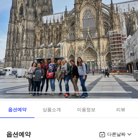
옵션예약
상품소개
이용정보
리뷰
옵션예약
다른날짜