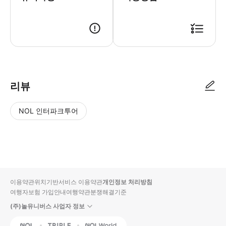
리뷰
NOL 인터파크투어
NOL
별
사
에서
점
진/
작성
높
동
된
은
영
리뷰
순
상
이용약관
위치기반서비스 이용약관
개인정보 처리방침
입니
여행자보험 가입안내
여행약관
분쟁해결기준
다.
(주)놀유니버스 사업자 정보
별
사