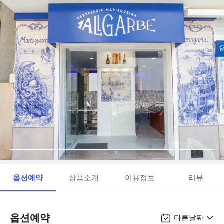
옵션예약
상품소개
이용정보
리뷰
옵션예약
다른날짜