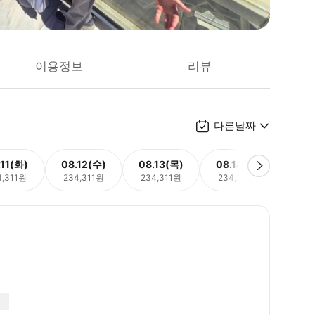
이용정보
리뷰
다른날짜
.11(화)
08.12(수)
08.13(목)
08.14(금)
08.
4,311원
234,311원
234,311원
234,311원
234