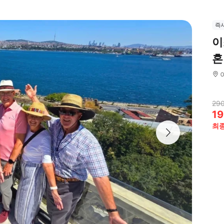
즉
이
혼
29
19
최