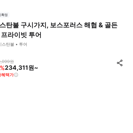
시확정
스탄불 구시가지, 보스포러스 해협 & 골든
 프라이빗 투어
이스탄불
투어
0,099
원
234,311원~
%
종혜택가