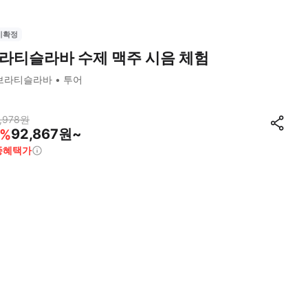
시확정
라티슬라바 수제 맥주 시음 체험
브라티슬라바
투어
,978
원
92,867원~
%
종혜택가