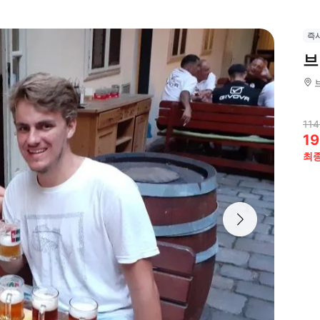
즉
브
114
19
최