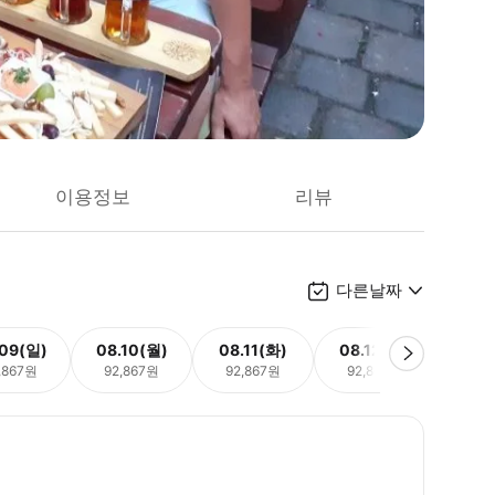
이용정보
리뷰
다른날짜
.09(일)
08.10(월)
08.11(화)
08.12(수)
08.
,867원
92,867원
92,867원
92,867원
92,