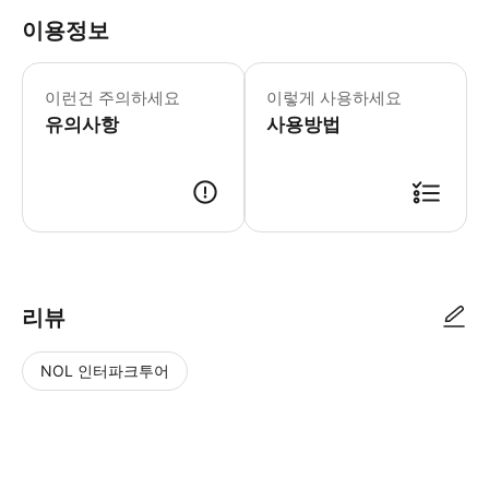
이용정보
예약 확정 전, 예약 가능 여부와 시간표
이런건 주의하세요
이렇게 사용하세요
유의사항
사용방법
● 예약접수 후 확정이 되면 이용가능합니다. ● 바우처에 안내된 사용 방법
리뷰
NOL 인터파크투어
NOL
별
사
에서
점
진/
작성
높
동