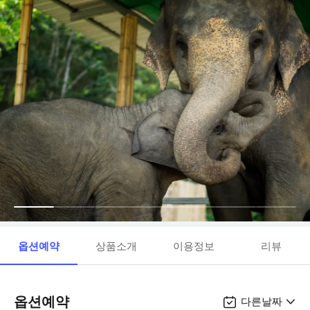
옵션예약
상품소개
이용정보
리뷰
옵션예약
다른날짜