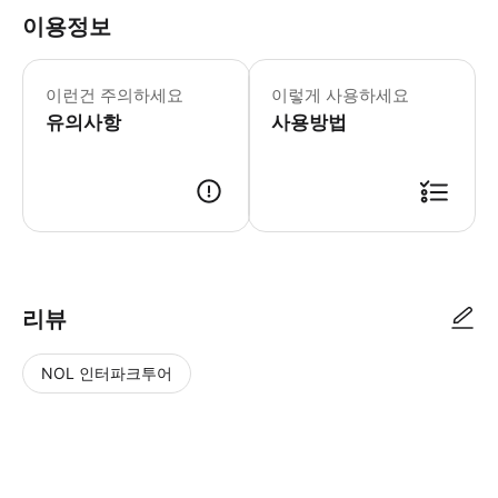
이용정보
어린이 규정 -4세 미만 어린이는 무료입
이런건 주의하세요
이렇게 사용하세요
유의사항
사용방법
리뷰
NOL 인터파크투어
NOL
별
사
에서
점
진/
작성
높
동
된